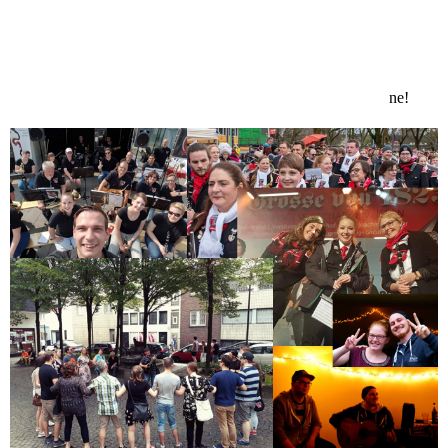
Wie kaum ein anderes Orchester in Köln nehmen wir unsere
Zuschauer mit auf eine Reise durch die symphonische Blasmusik:
Von der Ouvertüre zur Filmmusik, von Rock-/Pop-Klassikern zu
Konzertmärschen - von der Tradition bis hin zur Moder
ne!