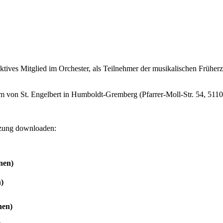
ktives Mitglied im Orchester, als Teilnehmer der musikalischen Früherzi
m von St. Engelbert in Humboldt-Gremberg (Pfarrer-Moll-Str. 54, 511
tzung downloaden:
nen)
n)
nen)