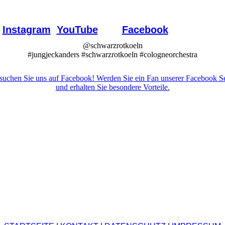
f
Instagram
,
YouTube
und
Facebook
und lass un
@schwarzrotkoeln
#jungjeckanders #schwarzrotkoeln #cologneorchestra
suchen Sie uns auf Facebook! Werden Sie ein Fan unserer Facebook Se
und erhalten Sie besondere Vorteile.